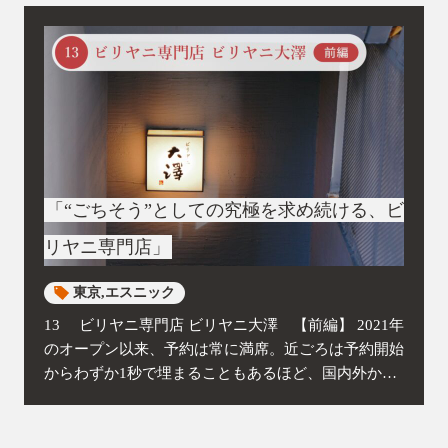
「“ごちそう”としての究極を求め続ける、ビ
リヤニ専門店」
東京
エスニック
13 ビリヤニ専門店 ビリヤニ大澤 【前編】 2021年
のオープン以来、予約は常に満席。近ごろは予約開始
からわずか1秒で埋まることもあるほど、国内外から
注目を浴びているビリヤニ専門店『ビリヤニ大澤』。
東京・神田のビル地...