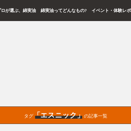
プロが選ぶ、綿実油
綿実油ってどんなもの?
イベント・体験レ
「エスニック」
タグ
の記事一覧