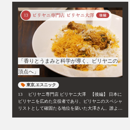
「香りとうまみと科学が導く、ビリヤニの
頂点へ」
東京
エスニック
13 ビリヤニ専門店 ビリヤニ大澤 【後編】 日本に
ビリヤニを広めた立役者であり、ビリヤニのスペシャ
リストとして確固たる地位を築いた大澤さん。誰より
もビリヤニと向き合いながら、今なおさらなる高みを
目指し続けています。後...