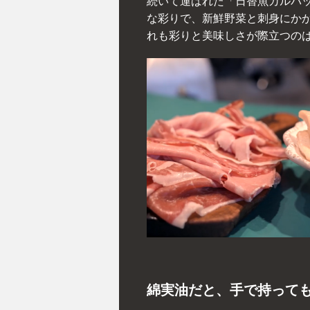
続いて運ばれた「日替魚カルパ
な彩りで、新鮮野菜と刺身にか
れも彩りと美味しさが際立つの
綿実油だと、手で持って