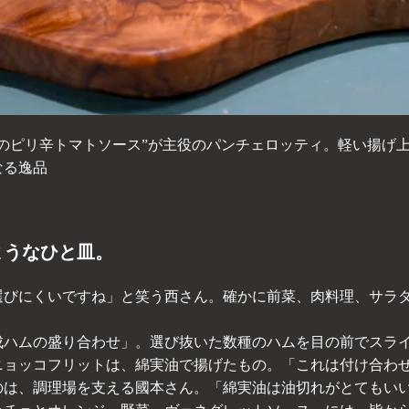
のピリ辛トマトソース”が主役のパンチェロッティ。軽い揚げ
なる逸品
ようなひと皿。
選びにくいですね」と笑う西さん。確かに前菜、肉料理、サラ
。
成ハムの盛り合わせ」。選び抜いた数種のハムを目の前でスラ
ニョッコフリットは、綿実油で揚げたもの。「これは付け合わ
のは、調理場を支える國本さん。「綿実油は油切れがとてもい