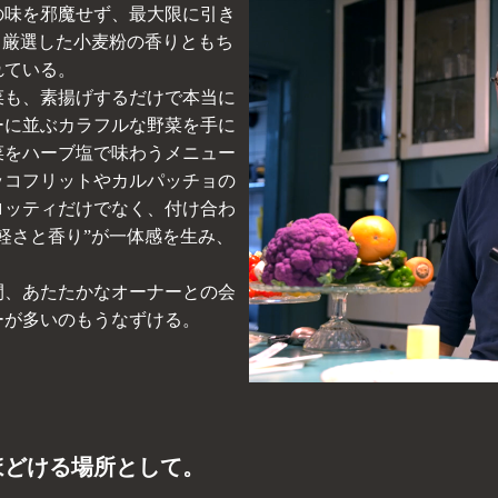
の味を邪魔せず、最大限に引き
、厳選した小麦粉の香りともち
れている。
菜も、素揚げするだけで本当に
ーに並ぶカラフルな野菜を手に
菜をハーブ塩で味わうメニュー
ッコフリットやカルパッチョの
ロッティだけでなく、付け合わ
軽さと香り”が一体感を生み、
間、あたたかなオーナーとの会
ーが多いのもうなずける。
ほどける場所として
。