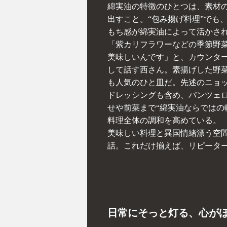
綿実油の特徴のひとつは、素材
出すこと。“包み揚げ料理”でも
もち感が綿実油によって活かさ
「紫カリフラワーなどの季節野
美味しいんです」と、カウンタ
して話す西さん。素揚げした野
も人気のひと皿だ。先述のニョ
ドレッシングも含め、パンツェ
せや前菜まで“綿実油ならではの
料理全体の調和を高めている。
美味しい料理と異国情緒漂う空
話。これだけ揃えば、リピータ
日常にそっと灯る、心が