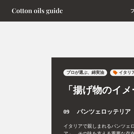
プロが選ぶ、綿実油
イタリ
「揚げ物のイメ
09 パンツェロッテリア
イタリアで親しまれるパンツェロ
ア」。その味を支える重要な存