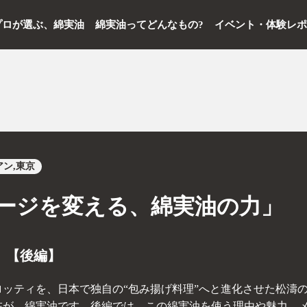
プロが選ぶ、綿実油
綿実油ってどんなもの?
イベント・体験レ
アン
東京
ージを変える、綿実油の力」
 【後編】
ッティを、日本で独自の“包み揚げ料理”へと進化させた松濤
在が、綿実油です。後編では、この綿実油を使う理由や魅力、